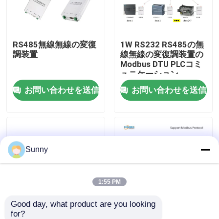
わたしたち に つい て
RS485無線無線の変復
1W RS232 RS485の無
調装置
線無線の変復調装置の
工場 ツアー
Modbus DTU PLCコミ
ュニケーション
お問い合わせを送信
お問い合わせを送信
品質管理
連絡 ください
Sunny
ニュース
事件
1:55 PM
Good day, what product are you looking 
ブログ
for?
450MHz無線無線の変
5W 24Vの電源の無線