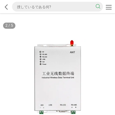
2
/
5