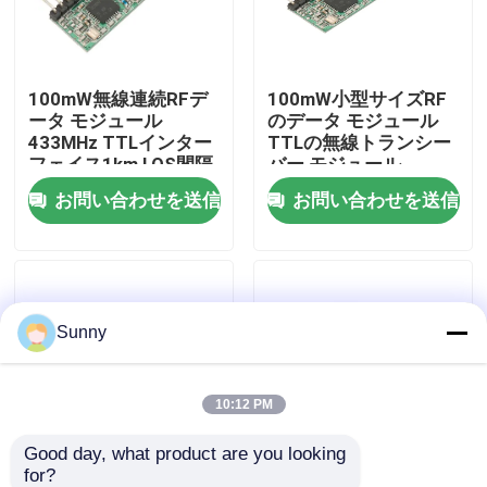
わたしたち に つい て
100mW無線連続RFデ
100mW小型サイズRF
ータ モジュール
のデータ モジュール
工場 ツアー
433MHz TTLインター
TTLの無線トランシー
フェイス1km LOS間隔
バー モジュール
433MHz 1km
お問い合わせを送信
お問い合わせを送信
品質管理
連絡 ください
Sunny
ニュース
事件
10:12 PM
Good day, what product are you looking 
ブログ
for?
1W無線データは
AMR 2kmの無線データ