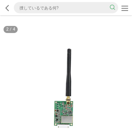
2
/
4