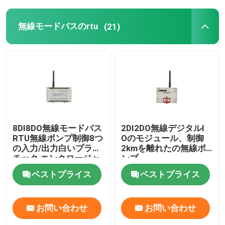
HMIの人間機械インターフェイス
無線モードバスのrtu
(21)
PLCのプログラム可能な論理のコントローラー
携帯用太陽発電機
DMX 無線コントローラ
8DI8DO無線モードバス
2DI2DO無線デジタルI
RTU無線ポンプ制御8つ
Oのモジュール、制御
の入力/出力白いプラス
2kmを離れたの無線ポ
チック エンクロージャ
ンプ
ベストプライス
ベストプライス
お問い合わせ
お問い合わせ