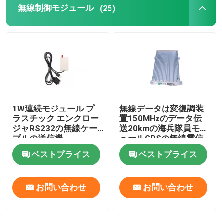
無線制御モジュール
(25)
Company News
無線制御モジュール
無線潅漑のコントローラー
1W連続モジュール プ
無線データは変復調装
ラスチック エンクロー
置150MHzのデータ伝
無線モードバスのrtu
ジャRS232の無線ケー
送20kmの海兵隊員モジ
ブルの送信機
ュールGPSの無線電信
433MHz/868/915MHz
制御を無線で送ります
無線電信I Oモジュール
ベストプライス
ベストプライス
RF のデータ モジュール
お問い合わせ
お問い合わせ
無線可聴周波モジュール