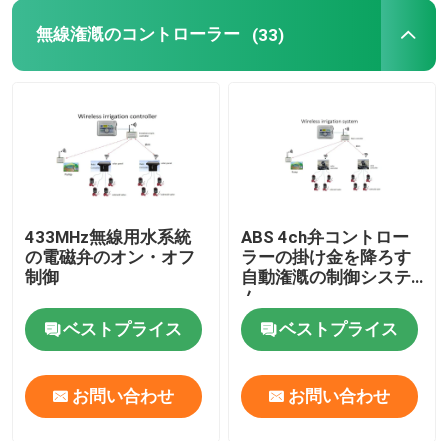
無線潅漑のコントローラー
(33)
無線無線の変復調装置
4G無線電信の出入口
Lora無線モジュール
433MHz無線用水系統
ABS 4ch弁コントロー
無線アンテナ付属品
の電磁弁のオン・オフ
ラーの掛け金を降ろす
制御
自動潅漑の制御システ
ム
多層PCB基板
ベストプライス
ベストプライス
ディジタル信号のアイソレーター
お問い合わせ
お問い合わせ
広告DAのコンバーター